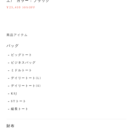
工) カラー：ブラック
¥25,410
30%OFF
商品アイテム
バッグ
ビッグトート
ビジネスバッグ
ミドルトート
デイリートート(L)
デイリートート(S)
KSJ
STトート
縦長トート
財布